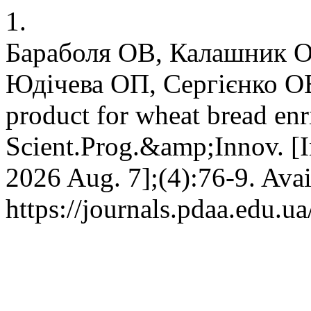
1.
Бараболя ОВ, Калашник О
Юдічева ОП, Сергієнко ОВ
product for wheat bread en
Scient.Prog.&amp;Innov. [In
2026 Aug. 7];(4):76-9. Avai
https://journals.pdaa.edu.u